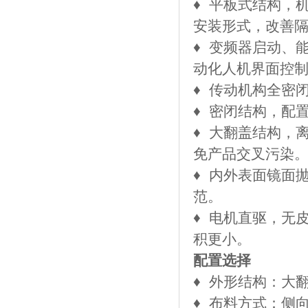
​♦
平板式结构，
安装形式，改善
​♦
变频器启动、能
动化人机界面控制
​♦
传动机构全密
​♦
密闭结构，配
​♦
大翻盖结构，
免产品交叉污染
​♦
内外表面镜面抛光
范。
​♦
电机直驱，无
积更小。
配置选择
​♦
外形结构：大
​♦
布料方式：侧