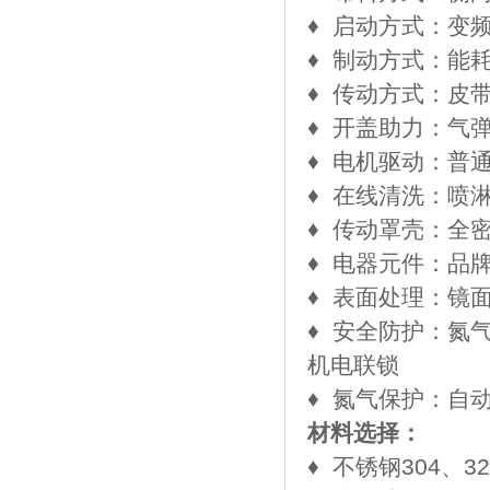
​♦
启动方式：变
​♦
制动方式：能
​♦
传动方式：皮
​♦
开盖助力：气
​♦
电机驱动：普
​♦
在线清洗：喷
​♦
传动罩壳：全
​♦
电器元件：品
​♦
表面处理：镜
​♦
安全防护：氮
机电联锁
​♦
氮气保护：自
材料选择：
​♦
不锈钢304、32