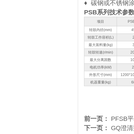
​♦
碳钢或不锈钢涂履
PSB系列技术参
项目
PS
转鼓内径(mm)
4
转鼓工作容积(L)
最大装料量(kg)
转鼓转速(r/min)
2
最大分离因数
1
电机功率(kW)
2
外形尺寸(mm)
1200*1
机器重量(kg)
6
前一页：
PFSB
下一页：
GQ澄