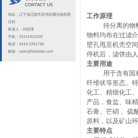
CONTACT US
地址：辽宁省辽阳市宏伟区曙光镇四里
工作原理
庄村
待分离的物料经
联系人：刘经理
物料均布在过滤
手机：15141910330
壁孔甩至机壳空
电话：0419-2261766
邮箱：
sales@lnliantai.com
停机后，滤饼由
主要用途
用于含有固
纤维状等形态。
化工、精细化工
产品，食盐、味
石膏、芒硝 、硫
原料，以及矿山
主要特点