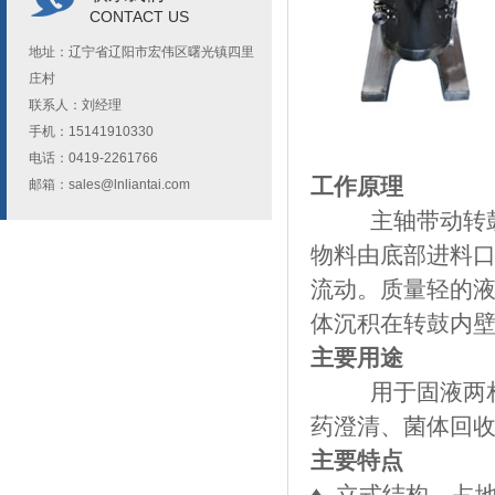
CONTACT US
地址：辽宁省辽阳市宏伟区曙光镇四里
庄村
联系人：刘经理
手机：15141910330
电话：0419-2261766
工作原理
邮箱：
sales@lnliantai.com
主轴带动转鼓绕
物料由底部进料
流动。质量轻的
体沉积在转鼓内
主要用途
用于固液两
药澄清、菌体回
主要特点
​♦
立式结构，占