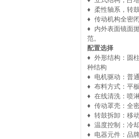
​♦
柔性轴系，转
​♦
传动机构全密
​♦
内外表面镜面抛光
范。
配置选择
​♦
外形结构：圆
种结构
​♦
电机驱动：普
​♦
布料方式：平
​♦
在线清洗：喷
​♦
传动罩壳：全
​♦
转鼓拆卸：移
​♦
温度控制：冷
​♦
电器元件：品